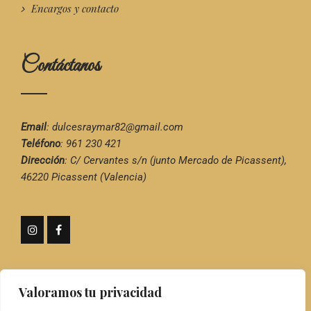
Encargos y contacto
Contáctanos
Email
:
dulcesraymar82@gmail.com
Teléfono
:
961 230 421
Dirección
:
C/ Cervantes s/n (junto Mercado de Picassent),
46220 Picassent (Valencia)
Valoramos tu privacidad
© Copyright 2025 | Dulces Raymar |
Pastelería artesana en