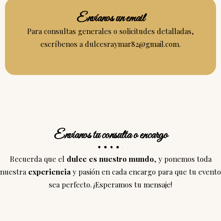
Envíanos un email
Para consultas generales o solicitudes detalladas,
escríbenos a
dulcesraymar82@gmail.com
.
Envíanos tu consulta o encargo
Recuerda que el
dulce es nuestro mundo
, y ponemos toda
nuestra
experiencia
y pasión en cada encargo para que tu evento
sea perfecto. ¡Esperamos tu mensaje!
Nombre