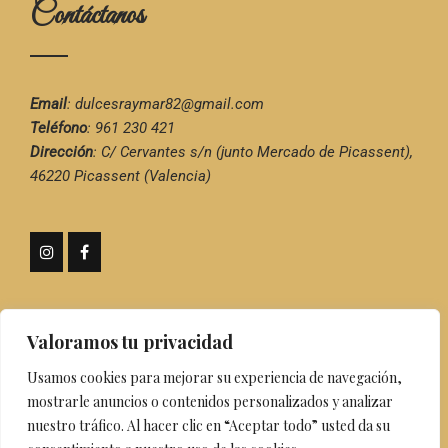
Contáctanos
Email
:
dulcesraymar82@gmail.com
Teléfono
:
961 230 421
Dirección
:
C/ Cervantes s/n (junto Mercado de Picassent),
46220 Picassent (Valencia)
Valoramos tu privacidad
© Copyright 2025 | Dulces Raymar |
Pastelería artesana en
Usamos cookies para mejorar su experiencia de navegación,
Picassent
mostrarle anuncios o contenidos personalizados y analizar
Aviso legal y Privacidad
|
Accesibilidad
| Diseñado por
nuestro tráfico. Al hacer clic en “Aceptar todo” usted da su