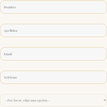
Apellidos
Email
Teléfono
Motivo
de
la
consulta